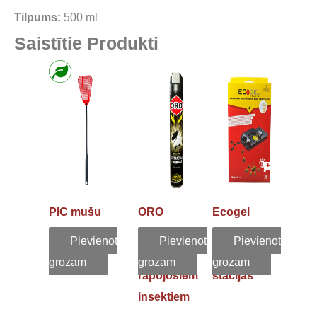
Tilpums:
500 ml
Saistītie Produkti
PIC mušu
ORO
Ecogel
pletne
Cockroach
prusaku
Pievienot
Pievienot
Pievienot
Killer pret
ēsmas
grozam
grozam
grozam
rāpojošiem
stacijas
insektiem