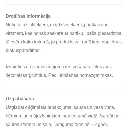
Drošības informācija
Nelietot uz cilvēkiem, mājdzīvniekiem, pārtikas vai
virsmām, kas nonāk saskarē ar pārtiku. Īpaša piesardzība
jāievēro kaķu tuvumā, jo produkts var radīt tiem nopietnas
blakusparādības.
Izvairīties no izsmidzinājuma ieelpošanas. Ieteicams
lietot aizsargcimdus. Pēc lietošanas nomazgāt rokas.
Uzglabāšana
Uzglabāt oriģinālajā iepakojumā, sausā un vēsā vietā,
bērniem un mājdzīvniekiem nepieejamā vietā. Sargāt no
saules stariem un sala. Derīguma termiņš – 2 gadi.