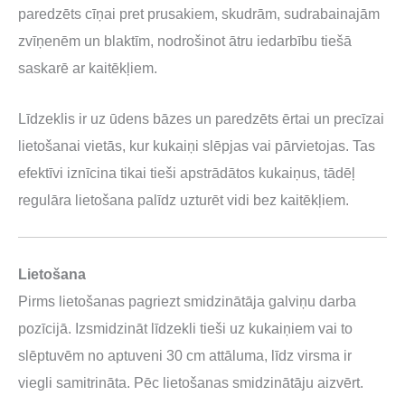
paredzēts cīņai pret prusakiem, skudrām, sudrabainajām
zvīņenēm un blaktīm, nodrošinot ātru iedarbību tiešā
saskarē ar kaitēkļiem.
Līdzeklis ir uz ūdens bāzes un paredzēts ērtai un precīzai
lietošanai vietās, kur kukaiņi slēpjas vai pārvietojas. Tas
efektīvi iznīcina tikai tieši apstrādātos kukaiņus, tādēļ
regulāra lietošana palīdz uzturēt vidi bez kaitēkļiem.
Lietošana
Pirms lietošanas pagriezt smidzinātāja galviņu darba
pozīcijā. Izsmidzināt līdzekli tieši uz kukaiņiem vai to
slēptuvēm no aptuveni 30 cm attāluma, līdz virsma ir
viegli samitrināta. Pēc lietošanas smidzinātāju aizvērt.