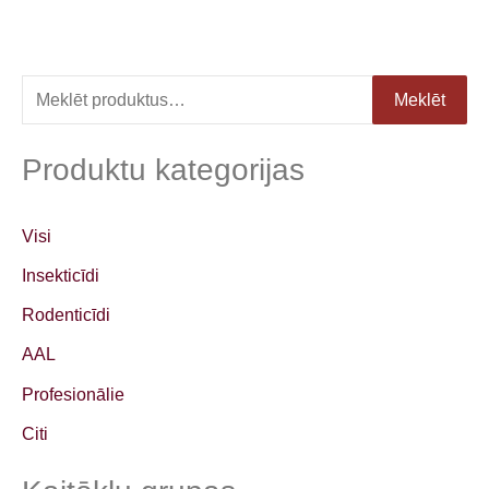
M
Meklēt
e
k
Produktu kategorijas
l
ē
Visi
t
Insekticīdi
:
Rodenticīdi
AAL
Profesionālie
Citi