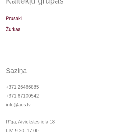
Kaitēkļu grupas
Prusaki
Žurkas
Saziņa
+371 26466885
+371 67100542
info@aes.lv
Rīga, Aiviekstes iela 18
I-IV: 9.30–17.00