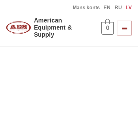
Skip
Mans konts
EN
RU
LV
to
Main
American
content
Equipment &
0
Men
Supply
Protect
smidzinātājs
insektiem
daudzums