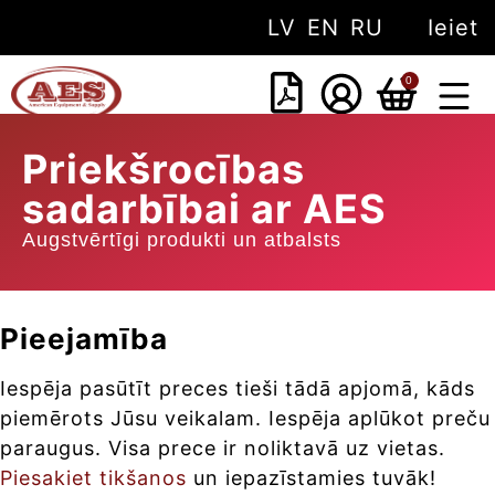
LV
EN
RU
Ieiet
0
PAR M
Priekšrocības
sadarbībai ar AES
Augstvērtīgi produkti un atbalsts
Pieejamība
Iespēja pasūtīt preces tieši tādā apjomā, kāds
piemērots Jūsu veikalam. Iespēja aplūkot preču
paraugus. Visa prece ir noliktavā uz vietas.
Piesakiet tikšanos
un iepazīstamies tuvāk!