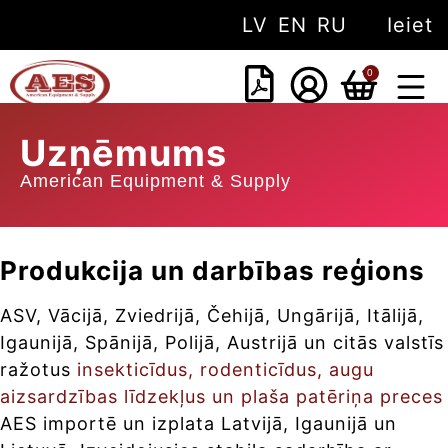
LV
EN
RU
Ieiet
0
PAR M
Uzņēmums
American Equipment & Supply
Produkcija un darbības reģions
ASV, Vācijā, Zviedrijā, Čehijā, Ungārijā, Itālijā,
Igaunijā, Spānijā, Polijā, Austrijā un citās valstīs
ražotus
insekticīdus, rodenticīdus, augu
aizsardzības līdzekļus un plaša patēriņa preces
AES importē un izplata Latvijā, Igaunijā un