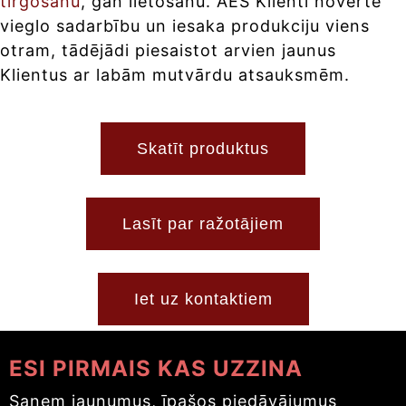
tirgošanu
, gan lietošanu. AES Klienti novērtē
vieglo sadarbību un iesaka produkciju viens
otram, tādējādi piesaistot arvien jaunus
Klientus ar labām mutvārdu atsauksmēm.
Skatīt produktus
Lasīt par ražotājiem
Iet uz kontaktiem
ESI PIRMAIS KAS UZZINA
Saņem jaunumus, īpašos piedāvājumus