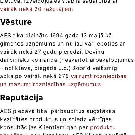
Lietuvā. Izveidojusies stabila sadarbība ar
vairāk nekā 20 ražotājiem
.
Vēsture
AES tika dibināts 1994.gada 13.maijā kā
ģimenes uzņēmums un nu jau var lepoties ar
vairāk nekā 27 gadu pieredzi. Deviņu
darbinieku komanda (neskaitot ārpakalpojumus
– noliktava, piegāde u.c.) šobrīd veiksmīgi
apkalpo vairāk nekā 675
vairumtirdzniecības
un mazumtirdzniecības uzņēmumus
.
Reputācija
AES piedāvā tikai pārbaudītus augstākās
kvalitātes produktus un sniedz vērtīgas
konsultācijas Klientiem gan par
produktu