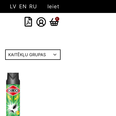
LV
EN
RU
Ieiet
0