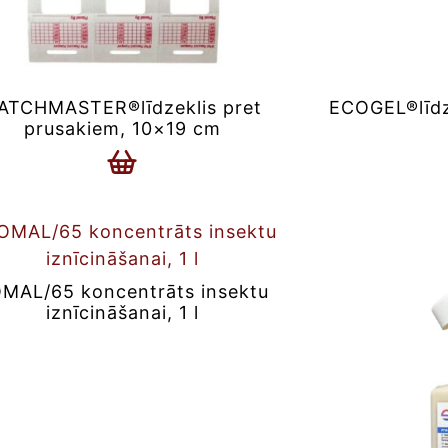
ATCHMASTER®līdzeklis pret
ECOGEL®līdze
prusakiem, 10×19 cm
MAL/65 koncentrāts insektu
iznīcināšanai, 1 l