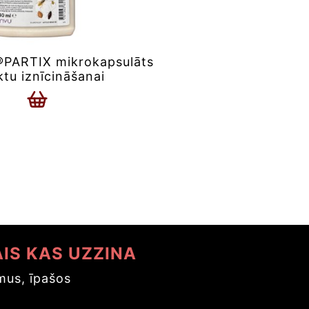
PARTIX mikrokapsulāts
ktu iznīcināšanai
AIS KAS UZZINA
us, īpašos
s