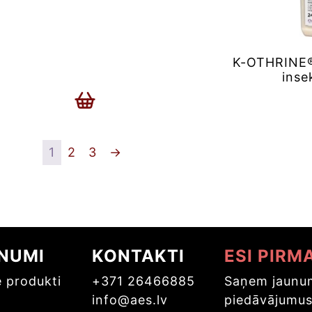
K-OTHRINE®
inse
1
2
3
→
NUMI
KONTAKTI
ESI PIRM
e produkti
+371 26466885
Saņem jaunum
info@aes.lv
piedāvājumu