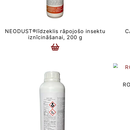
NEODUST®līdzeklis rāpojošo insektu
C
iznīcināšanai, 200 g
RO