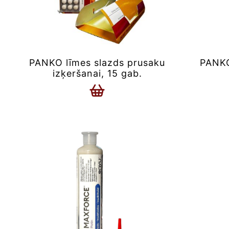
PANKO līmes slazds prusaku
PANKO
izķeršanai, 15 gab.