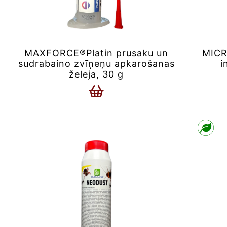
MAXFORCE®Platin prusaku un
MICR
sudrabaino zvīņeņu apkarošanas
i
želeja, 30 g