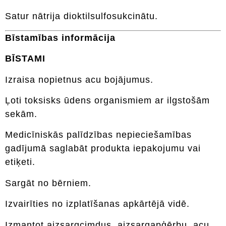
Satur nātrija dioktilsulfosukcinātu.
Bīstamības informācija
BĪSTAMI
Izraisa nopietnus acu bojājumus.
Ļoti toksisks ūdens organismiem ar ilgstošām
sekām.
Medicīniskās palīdzības nepieciešamības
gadījumā saglabāt produkta iepakojumu vai
etiķeti.
Sargāt no bērniem.
Izvairīties no izplatīšanas apkārtējā vidē.
Izmantot aizsargcimdus, aizsargapģērbu, acu