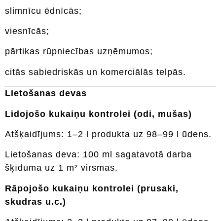
slimnīcu ēdnīcās;
viesnīcās;
pārtikas rūpniecības uzņēmumos;
citās sabiedriskās un komerciālās telpās.
Lietošanas devas
Lidojošo kukaiņu kontrolei (odi, mušas)
Atšķaidījums: 1–2 l produkta uz 98–99 l ūdens.
Lietošanas deva: 100 ml sagatavotā darba
šķīduma uz 1 m² virsmas.
Rāpojošo kukaiņu kontrolei (prusaki,
skudras u.c.)