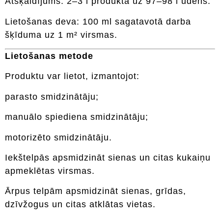
Atšķaidījums: 2–3 l produkta uz 97–98 l ūdens.
Lietošanas deva: 100 ml sagatavotā darba
šķīduma uz 1 m² virsmas.
Lietošanas metode
Produktu var lietot, izmantojot:
parasto smidzinātāju;
manuālo spiediena smidzinātāju;
motorizēto smidzinātāju.
Iekštelpās apsmidzināt sienas un citas kukaiņu
apmeklētas virsmas.
Ārpus telpām apsmidzināt sienas, grīdas,
dzīvžogus un citas atklātas vietas.