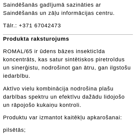
Saindēšanās gadījumā sazināties ar
Saindēšanās un zāļu informācijas centru.
Tālr.: +371 67042473
Produkta raksturojums
ROMAL/65 ir ūdens bāzes insekticīda
koncentrāts, kas satur sintētiskos piretroīdus
un sinerģistu, nodrošinot gan ātru, gan ilgstošu
iedarbību.
Aktīvo vielu kombinācija nodrošina plašu
darbības spektru un efektīvu dažādu lidojošo
un rāpojošo kukaiņu kontroli.
Produktu var izmantot kaitēkļu apkarošanai:
pilsētās;