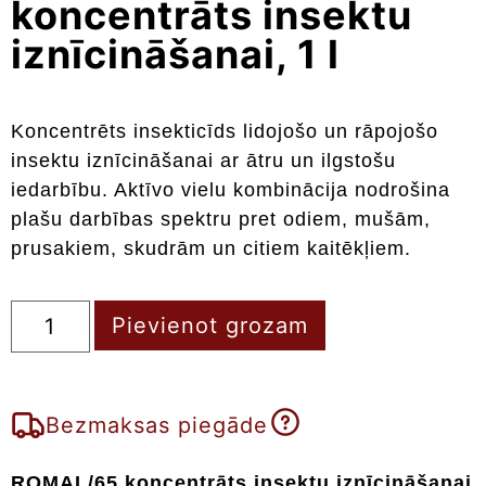
koncentrāts insektu
iznīcināšanai, 1 l
Koncentrēts insekticīds lidojošo un rāpojošo
insektu iznīcināšanai ar ātru un ilgstošu
iedarbību. Aktīvo vielu kombinācija nodrošina
plašu darbības spektru pret odiem, mušām,
prusakiem, skudrām un citiem kaitēkļiem.
Pievienot grozam
Bezmaksas piegāde
ROMAL/65 koncentrāts insektu iznīcināšanai