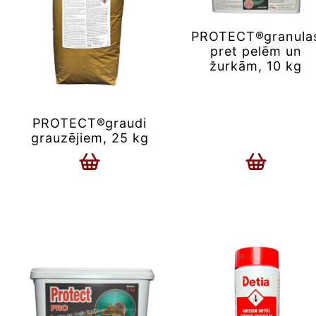
PROTECT®granula
pret pelēm un
žurkām, 10 kg
PROTECT®graudi
grauzējiem, 25 kg