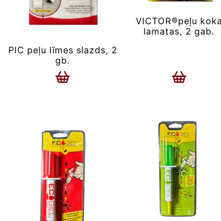
VICTOR®peļu kok
lamatas, 2 gab.
PIC peļu līmes slazds, 2
gb.