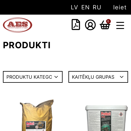
LV
EN
RU
Ieiet
0
PAR M
PRODUKTI