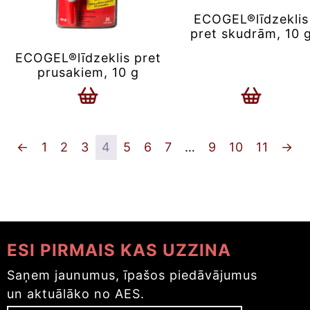
ECOGEL®līdzeklis
pret skudrām, 10 
ECOGEL®līdzeklis pret
prusakiem, 10 g
←
1
2
3
4
5
6
7
…
9
10
11
→
ESI PIRMAIS KAS UZZINA
Saņem jaunumus, īpašos piedāvājumus
un aktuālāko no AES.