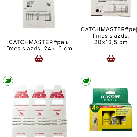
CATCHMASTER®pe
līmes slazds,
20×13,5 cm
CATCHMASTER®peļu
līmes slazds, 24×10 cm