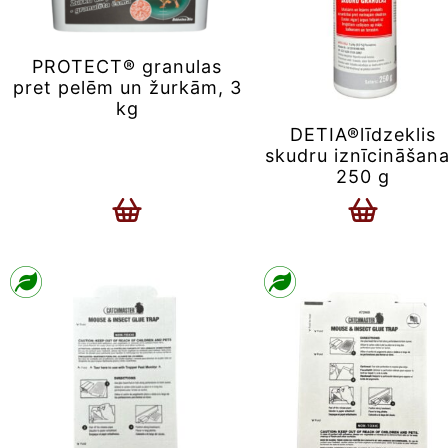
PROTECT® granulas
pret pelēm un žurkām, 3
kg
DETIA®līdzeklis
skudru iznīcināšana
250 g