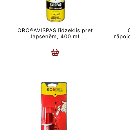
ORO®AVISPAS līdzeklis pret
lapsenēm, 400 ml
rāpoj