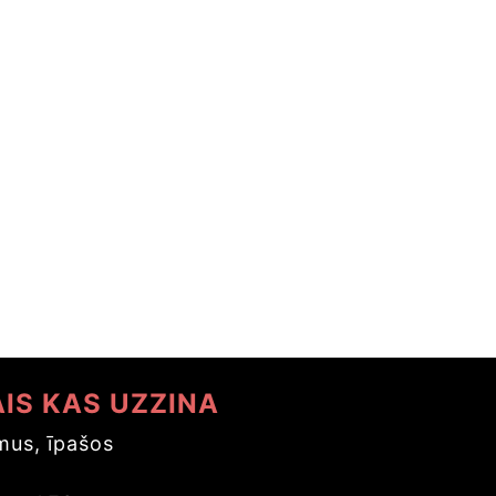
AIS KAS UZZINA
us, īpašos
s