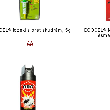
EL®līdzeklis pret skudrām, 5g
ECOGEL®līd
ēsmas