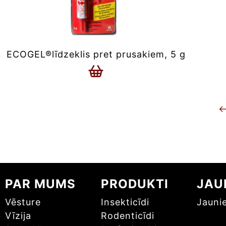
ECOGEL®līdzeklis pret prusakiem, 5 g
PAR MUMS
PRODUKTI
JAU
Vēsture
Insekticīdi
Jauni
Vīzija
Rodenticīdi