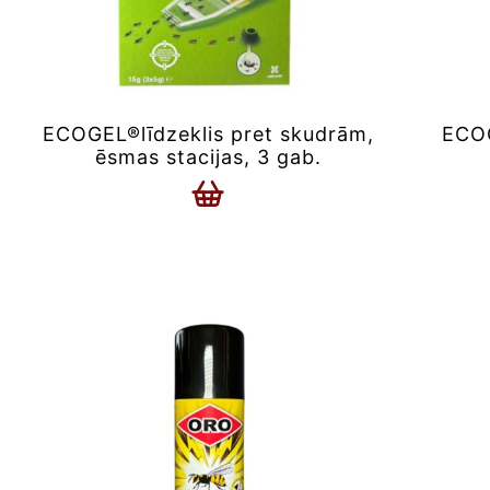
ECOGEL®līdzeklis pret skudrām,
ECOG
ēsmas stacijas, 3 gab.