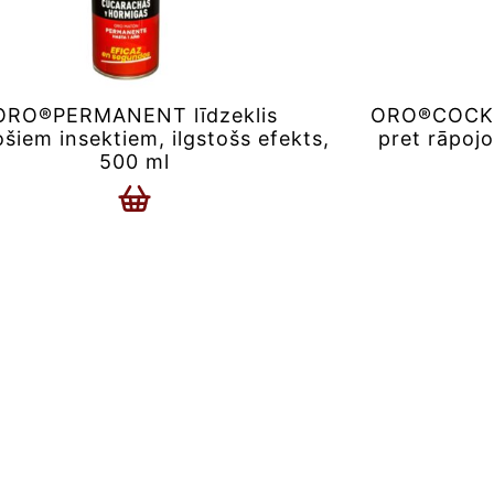
ORO®PERMANENT līdzeklis
ORO®COCKRO
ošiem insektiem, ilgstošs efekts,
pret rāpoj
500 ml