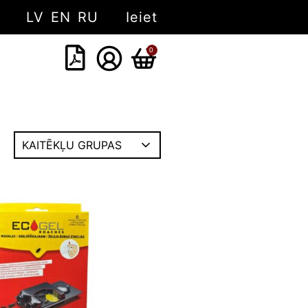
LV
EN
RU
Ieiet
0