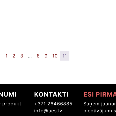
←
1
2
3
…
8
9
10
11
NUMI
KONTAKTI
ESI PIRM
e produkti
+371 26466885
Saņem jaunum
info@aes.lv
piedāvājumu