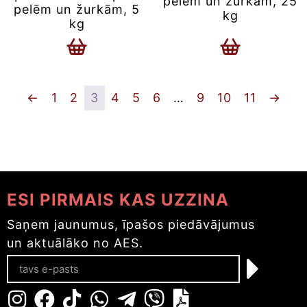
pelēm un žurkām, 25
pelēm un žurkām, 5
kg
kg
←
1
2
3
4
5
6
…
9
10
11
→
ESI PIRMAIS KAS UZZINA
Saņem jaunumus, īpašos piedāvājumus
un aktuālāko no AES.