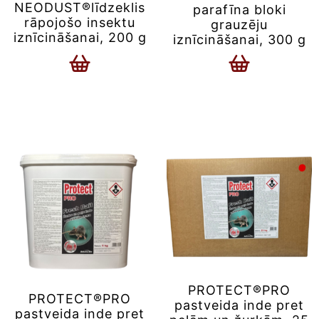
NEODUST®līdzeklis
parafīna bloki
rāpojošo insektu
grauzēju
iznīcināšanai, 200 g
iznīcināšanai, 300 g
PROTECT®PRO
PROTECT®PRO
pastveida inde pret
pastveida inde pret