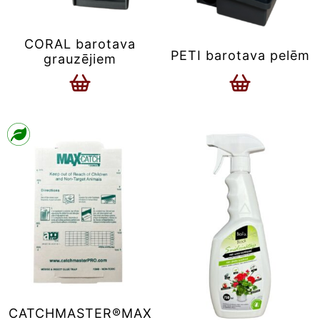
CORAL barotava
PETI barotava pelēm
grauzējiem
CATCHMASTER®MAX