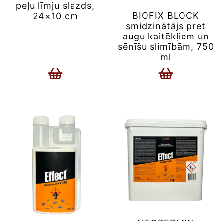
peļu līmju slazds,
BIOFIX BLOCK
24×10 cm
smidzinātājs pret
augu kaitēkļiem un
sēnīšu slimībām, 750
ml