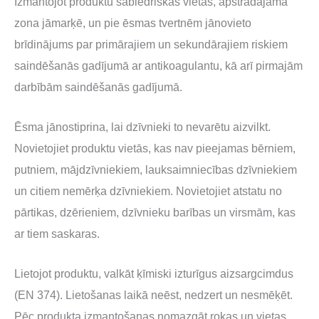
Izmantojot produktu sabiedriskās vietās, apstrādājamā
zona jāmarķē, un pie ēsmas tvertnēm jānovieto
brīdinājums par primārajiem un sekundārajiem riskiem
saindēšanās gadījumā ar antikoagulantu, kā arī pirmajām
darbībām saindēšanās gadījumā.
Ēsma jānostiprina, lai dzīvnieki to nevarētu aizvilkt.
Novietojiet produktu vietās, kas nav pieejamas bērniem,
putniem, mājdzīvniekiem, lauksaimniecības dzīvniekiem
un citiem nemērķa dzīvniekiem. Novietojiet atstatu no
pārtikas, dzērieniem, dzīvnieku barības un virsmām, kas
ar tiem saskaras.
Lietojot produktu, valkāt ķīmiski izturīgus aizsargcimdus
(EN 374). Lietošanas laikā neēst, nedzert un nesmēķēt.
Pēc produkta izmantošanas nomazgāt rokas un vietas,