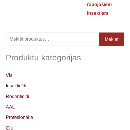
rāpojošiem
insektiem
M
Meklēt
e
k
Produktu kategorijas
l
ē
Visi
t
Insekticīdi
:
Rodenticīdi
AAL
Profesionālie
Citi