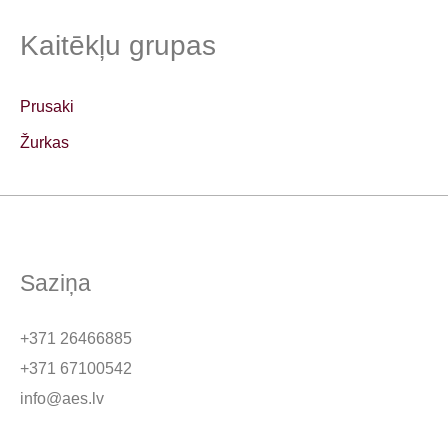
Kaitēkļu grupas
Prusaki
Žurkas
Saziņa
+371 26466885
+371 67100542
info@aes.lv