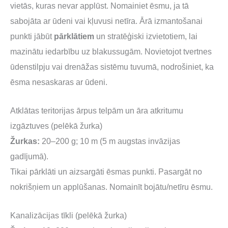
vietās, kuras nevar applūst. Nomainiet ēsmu, ja tā
sabojāta ar ūdeni vai kļuvusi netīra. Ārā izmantošanai
punkti jābūt
pārklātiem
un stratēģiski izvietotiem, lai
mazinātu iedarbību uz blakussugām. Novietojot tvertnes
ūdenstilpju vai drenāžas sistēmu tuvumā, nodrošiniet, ka
ēsma nesaskaras ar ūdeni.
Atklātas teritorijas ārpus telpām un āra atkritumu
izgāztuves (pelēkā žurka)
Žurkas:
20–200 g; 10 m (5 m augstas invāzijas
gadījumā).
Tikai pārklāti un aizsargāti ēsmas punkti. Pasargāt no
nokrišņiem un applūšanas. Nomainīt bojātu/netīru ēsmu.
Kanalizācijas tīkli (pelēkā žurka)