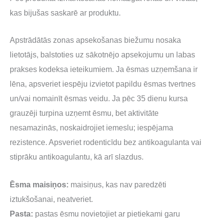
kas bijušas saskarē ar produktu.
Apstrādātās zonas apsekošanas biežumu nosaka
lietotājs, balstoties uz sākotnējo apsekojumu un labas
prakses kodeksa ieteikumiem. Ja ēsmas uzņemšana ir
lēna, apsveriet iespēju izvietot papildu ēsmas tvertnes
un/vai nomainīt ēsmas veidu. Ja pēc 35 dienu kursa
grauzēji turpina uzņemt ēsmu, bet aktivitāte
nesamazinās, noskaidrojiet iemeslu; iespējama
rezistence. Apsveriet rodenticīdu bez antikoagulanta vai
stiprāku antikoagulantu, kā arī slazdus.
Ēsma maisiņos:
maisiņus, kas nav paredzēti
iztukšošanai, neatveriet.
Pasta:
pastas ēsmu novietojiet ar pietiekami garu