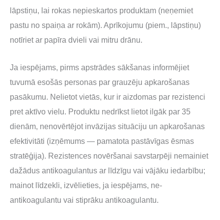
lāpstiņu, lai rokas nepieskartos produktam (neņemiet
pastu no spaiņa ar rokām). Aprīkojumu (piem., lāpstiņu)
notīriet ar papīra dvieli vai mitru drānu.
Ja iespējams, pirms apstrādes sākšanas informējiet
tuvumā esošās personas par grauzēju apkarošanas
pasākumu. Nelietot vietās, kur ir aizdomas par rezistenci
pret aktīvo vielu. Produktu nedrīkst lietot ilgāk par 35
dienām, nenovērtējot invāzijas situāciju un apkarošanas
efektivitāti (izņēmums — pamatota pastāvīgas ēsmas
stratēģija). Rezistences novēršanai savstarpēji nemainiet
dažādus antikoagulantus ar līdzīgu vai vājāku iedarbību;
mainot līdzekli, izvēlieties, ja iespējams, ne-
antikoagulantu vai stiprāku antikoagulantu.