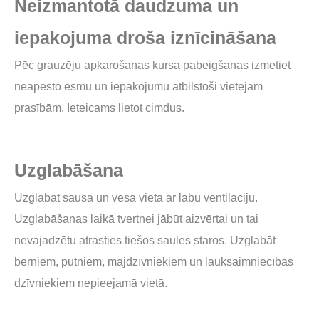
Neizmantotā daudzuma un
iepakojuma droša iznīcināšana
Pēc grauzēju apkarošanas kursa pabeigšanas izmetiet
neapēsto ēsmu un iepakojumu atbilstoši vietējām
prasībām. Ieteicams lietot cimdus.
Uzglabāšana
Uzglabāt sausā un vēsā vietā ar labu ventilāciju.
Uzglabāšanas laikā tvertnei jābūt aizvērtai un tai
nevajadzētu atrasties tiešos saules staros. Uzglabāt
bērniem, putniem, mājdzīvniekiem un lauksaimniecības
dzīvniekiem nepieejamā vietā.