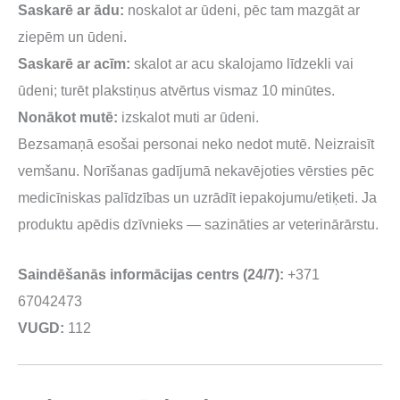
Saskarē ar ādu:
noskalot ar ūdeni, pēc tam mazgāt ar
ziepēm un ūdeni.
Saskarē ar acīm:
skalot ar acu skalojamo līdzekli vai
ūdeni; turēt plakstiņus atvērtus vismaz 10 minūtes.
Nonākot mutē:
izskalot muti ar ūdeni.
Bezsamaņā esošai personai neko nedot mutē. Neizraisīt
vemšanu. Norīšanas gadījumā nekavējoties vērsties pēc
medicīniskas palīdzības un uzrādīt iepakojumu/etiķeti. Ja
produktu apēdis dzīvnieks — sazināties ar veterinārārstu.
Saindēšanās informācijas centrs (24/7):
+371
67042473
VUGD:
112