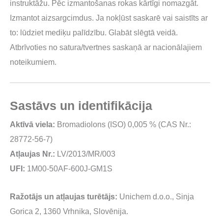
instruktāžu. Pēc izmantošanas rokas kārtīgi nomazgāt.
Izmantot aizsargcimdus. Ja nokļūst saskarē vai saistīts ar
to: lūdziet mediķu palīdzību. Glabāt slēgtā veidā.
Atbrīvoties no satura/tvertnes saskaņā ar nacionālajiem
noteikumiem.
Sastāvs un identifikācija
Aktīvā viela:
Bromadiolons (ISO) 0,005 % (CAS Nr.:
28772-56-7)
Atļaujas Nr.:
LV/2013/MR/003
UFI:
1M00-50AF-600J-GM1S
Ražotājs un atļaujas turētājs:
Unichem d.o.o., Sinja
Gorica 2, 1360 Vrhnika, Slovēnija.