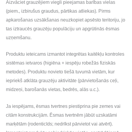
Aizvāciet grauzējiem viegli pieejamas barības vielas
(piem., izbirušus graudus, pārtikas atliekas). Pirms
apkarošanas uzsākšanas neuzkopiet apsēsto teritoriju, jo
tas iztraucēs grauzēju populāciju un apgrūtinās ēsmas
uzņemšanu.
Produktu ieteicams izmantot integrētas kaitēkļu kontroles
sistēmas ietvaros (higiēna + iespēju robežās fiziskās
metodes). Produktu novieto tiešā tuvumā vietām, kur
iepriekš atklāta grauzēju aktivitāte (pārvietošanās ceļi,
midzeņi, barošanās vietas, bedrēs, alās u.c.).
Ja iespējams, ēsmas tvertnes piestiprina pie zemes vai
citām konstrukcijām. Ēsmas tvertnēm jābūt uzskatāmi
marķētām (rodenticīds; nedrīkst pārvietot vai atvērt).