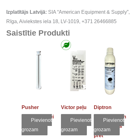
Izplatītājs Latvijā:
SIA “American Equipment & Supply”,
Rīga, Aiviekstes iela 18, LV-1019, +371 26466885
Saistītie Produkti
Pusher
Victor peļu
Diptron
virzulis šļircei
līmlentes
Cypermethrin
Pievienot
Pievienot
Pievienot
koncentrāts
grozam
grozam
grozam
pret