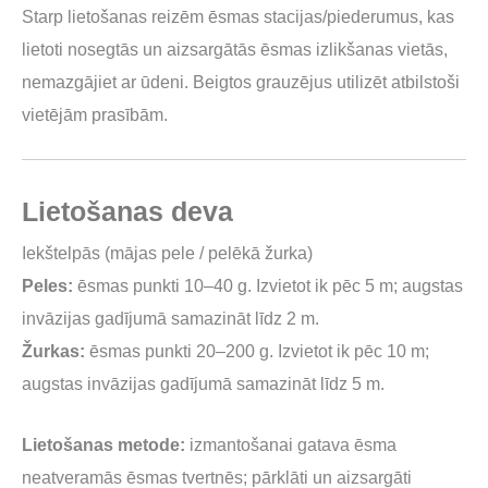
Starp lietošanas reizēm ēsmas stacijas/piederumus, kas
lietoti nosegtās un aizsargātās ēsmas izlikšanas vietās,
nemazgājiet ar ūdeni. Beigtos grauzējus utilizēt atbilstoši
vietējām prasībām.
Lietošanas deva
Iekštelpās (mājas pele / pelēkā žurka)
Peles:
ēsmas punkti 10–40 g. Izvietot ik pēc 5 m; augstas
invāzijas gadījumā samazināt līdz 2 m.
Žurkas:
ēsmas punkti 20–200 g. Izvietot ik pēc 10 m;
augstas invāzijas gadījumā samazināt līdz 5 m.
Lietošanas metode:
izmantošanai gatava ēsma
neatveramās ēsmas tvertnēs; pārklāti un aizsargāti