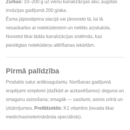
Žurkas:
10–200 g uz vienu kanalizācijas aku; augstas
invāzijas gadījumā 200 g/aka.
Ēsma jāpiestiprina stacijā vai jānovieto tā, lai tā
nesaskartos ar notekūdeņiem un netiktu aizskalota.
Novietot tikai tādās kanalizācijas sistēmās, kas
pieslēgtas notekūdeņu attīrīšanas iekārtām.
Pirmā palīdzība
Produkts satur antikoagulantu. Norīšanas gadījumā
iespējami simptomi (dažkārt ar aizkavēšanos): deguna un
smaganu asiņošana; smagāk — sasitumi, asinis urīnā un
izkārnījumos.
Pretlīdzeklis:
K1 vitamīns (ievada tikai
medicīnas/veterinārārsta speciālists).