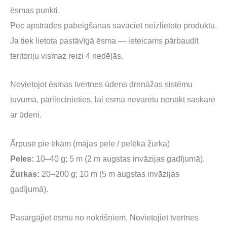
ēsmas punkti.
Pēc apstrādes pabeigšanas savāciet neizlietoto produktu.
Ja tiek lietota pastāvīgā ēsma — ieteicams pārbaudīt
teritoriju vismaz reizi 4 nedēļās.
Novietojot ēsmas tvertnes ūdens drenāžas sistēmu
tuvumā, pārliecinieties, lai ēsma nevarētu nonākt saskarē
ar ūdeni.
Ārpusē pie ēkām (mājas pele / pelēkā žurka)
Peles:
10–40 g; 5 m (2 m augstas invāzijas gadījumā).
Žurkas:
20–200 g; 10 m (5 m augstas invāzijas
gadījumā).
Pasargājiet ēsmu no nokrišņiem. Novietojiet tvertnes