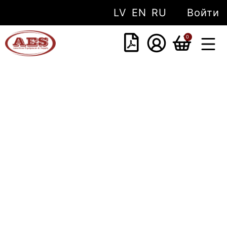
LV
EN
RU
Войти
0