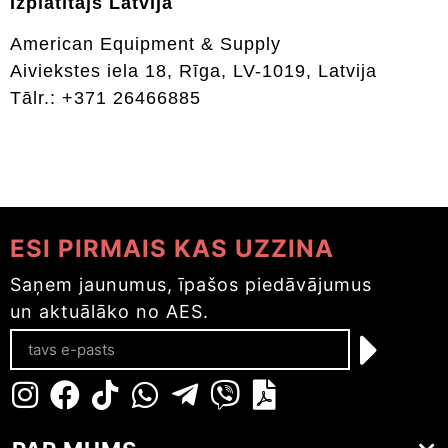
Izplatītājs Latvijā
American Equipment & Supply
Aiviekstes iela 18, Rīga, LV-1019, Latvija
Tālr.: +371 26466885
ESI PIRMAIS KAS UZZINA
Saņem jaunumus, īpašos piedāvājumus
un aktuālāko no AES.