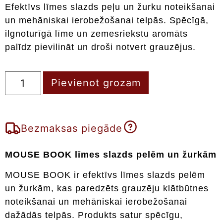
Efektīvs līmes slazds peļu un žurku noteikšanai
un mehāniskai ierobežošanai telpās. Spēcīgā,
ilgnoturīgā līme un zemesriekstu aromāts
palīdz pievilināt un droši notvert grauzējus.
Pievienot grozam
Bezmaksas piegāde
MOUSE BOOK līmes slazds pelēm un žurkām
MOUSE BOOK ir efektīvs līmes slazds pelēm
un žurkām, kas paredzēts grauzēju klātbūtnes
noteikšanai un mehāniskai ierobežošanai
dažādās telpās. Produkts satur spēcīgu,