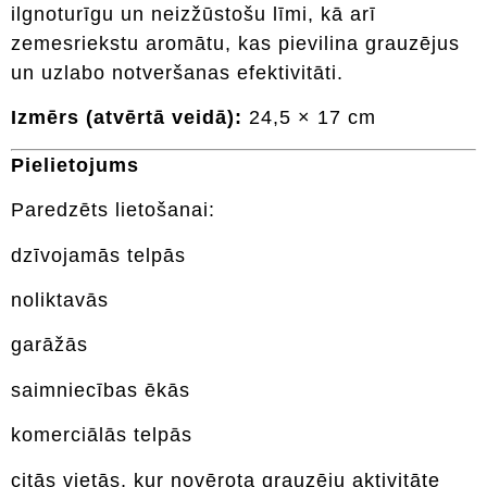
ilgnoturīgu un neizžūstošu līmi, kā arī
zemesriekstu aromātu, kas pievilina grauzējus
un uzlabo notveršanas efektivitāti.
Izmērs (atvērtā veidā):
24,5 × 17 cm
Pielietojums
Paredzēts lietošanai:
dzīvojamās telpās
noliktavās
garāžās
saimniecības ēkās
komerciālās telpās
citās vietās, kur novērota grauzēju aktivitāte