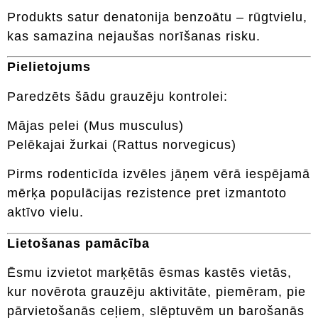
Produkts satur denatonija benzoātu – rūgtvielu,
kas samazina nejaušas norīšanas risku.
Pielietojums
Paredzēts šādu grauzēju kontrolei:
Mājas pelei (Mus musculus)
Pelēkajai žurkai (Rattus norvegicus)
Pirms rodenticīda izvēles jāņem vērā iespējamā
mērķa populācijas rezistence pret izmantoto
aktīvo vielu.
Lietošanas pamācība
Ēsmu izvietot marķētās ēsmas kastēs vietās,
kur novērota grauzēju aktivitāte, piemēram, pie
pārvietošanās ceļiem, slēptuvēm un barošanās