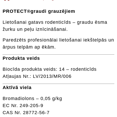
PROTECT®graudi grauzējiem
Lietošanai gatavs rodenticīds – graudu ēsma
žurku un peļu iznīcināšanai.
Paredzēts profesionālai lietošanai iekštelpās un
ārpus telpām ap ēkām.
Produkta veids
Biocīda produkta veids: 14 – rodenticīds
Atļaujas Nr.: LV/2013/MR/006
Aktīvā viela
Bromadiolons – 0,05 g/kg
EC Nr. 249-205-9
CAS Nr. 28772-56-7