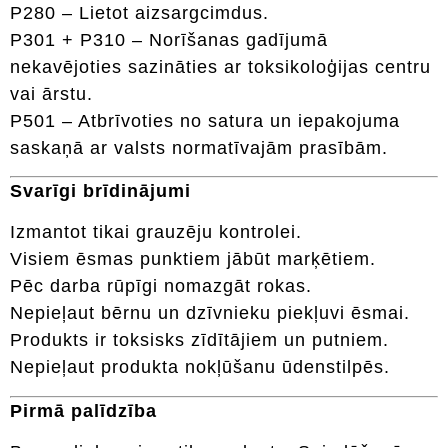
P280 – Lietot aizsargcimdus.
P301 + P310 – Norīšanas gadījumā
nekavējoties sazināties ar toksikoloģijas centru
vai ārstu.
P501 – Atbrīvoties no satura un iepakojuma
saskaņā ar valsts normatīvajām prasībām.
Svarīgi brīdinājumi
Izmantot tikai grauzēju kontrolei.
Visiem ēsmas punktiem jābūt marķētiem.
Pēc darba rūpīgi nomazgāt rokas.
Nepieļaut bērnu un dzīvnieku piekļuvi ēsmai.
Produkts ir toksisks zīdītājiem un putniem.
Nepieļaut produkta nokļūšanu ūdenstilpēs.
Pirmā palīdzība