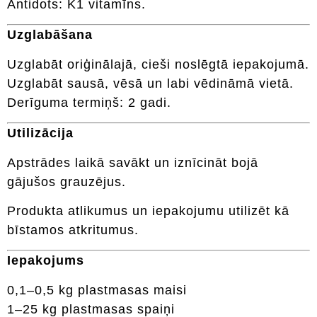
Antidots: K1 vitamīns.
Uzglabāšana
Uzglabāt oriģinālajā, cieši noslēgtā iepakojumā.
Uzglabāt sausā, vēsā un labi vēdināmā vietā.
Derīguma termiņš: 2 gadi.
Utilizācija
Apstrādes laikā savākt un iznīcināt bojā
gājušos grauzējus.
Produkta atlikumus un iepakojumu utilizēt kā
bīstamos atkritumus.
Iepakojums
0,1–0,5 kg plastmasas maisi
1–25 kg plastmasas spaiņi