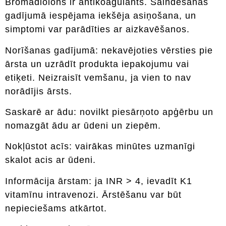
Bromadiolons ir antikoagulants. Saindēšanās
gadījumā iespējama iekšēja asiņošana, un
simptomi var parādīties ar aizkavēšanos.
Norīšanas gadījumā: nekavējoties vērsties pie
ārsta un uzrādīt produkta iepakojumu vai
etiķeti. Neizraisīt vemšanu, ja vien to nav
norādījis ārsts.
Saskarē ar ādu: novilkt piesārņoto apģērbu un
nomazgāt ādu ar ūdeni un ziepēm.
Nokļūstot acīs: vairākas minūtes uzmanīgi
skalot acis ar ūdeni.
Informācija ārstam: ja INR > 4, ievadīt K1
vitamīnu intravenozi. Ārstēšanu var būt
nepieciešams atkārtot.