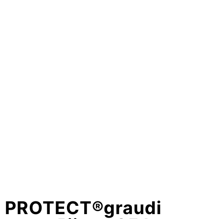
PROTECT®graudi