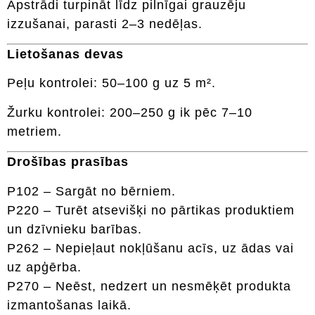
Apstrādi turpināt līdz pilnīgai grauzēju
izzušanai, parasti 2–3 nedēļas.
Lietošanas devas
Peļu kontrolei: 50–100 g uz 5 m².
Žurku kontrolei: 200–250 g ik pēc 7–10
metriem.
Drošības prasības
P102 – Sargāt no bērniem.
P220 – Turēt atsevišķi no pārtikas produktiem
un dzīvnieku barības.
P262 – Nepieļaut nokļūšanu acīs, uz ādas vai
uz apģērba.
P270 – Neēst, nedzert un nesmēķēt produkta
izmantošanas laikā.