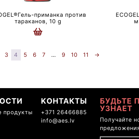
OGEL®Гель-приманка против
ECOGEL
тараканов, 10 g
м
3
4
5
6
7
…
9
10
11
→
ОСТИ
KОНТАКТЫ
БУДЬТЕ 
УЗНАЕТ
е продукты
+371 26466885
Получайте н
info@aes.lv
предложения