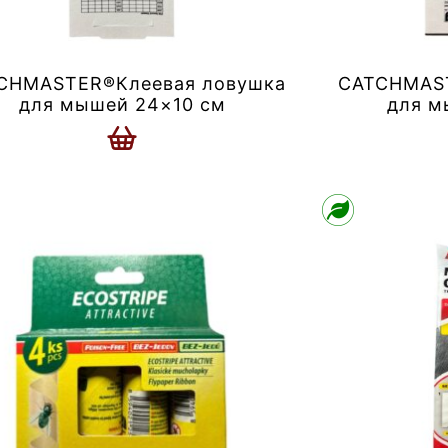
CHMASTER®Клеевая ловушка
CATCHMAST
для мышей 24×10 см
для м