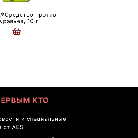
®Средство против
уравьёв, 10 г
ПЕРВЫМ КТО
овости и специальные
 от AES