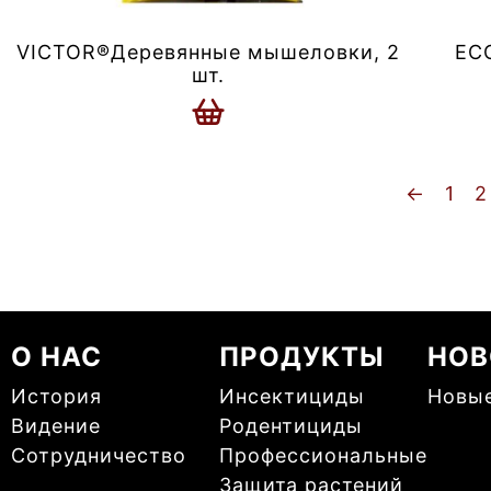
VICTOR®Деревянные мышеловки, 2
EC
шт.
←
1
2
О НАС
ПРОДУКТЫ
НОВ
История
Инсектициды
Новы
Видение
Родентициды
Сотрудничество
Профессиональные
Защита растений