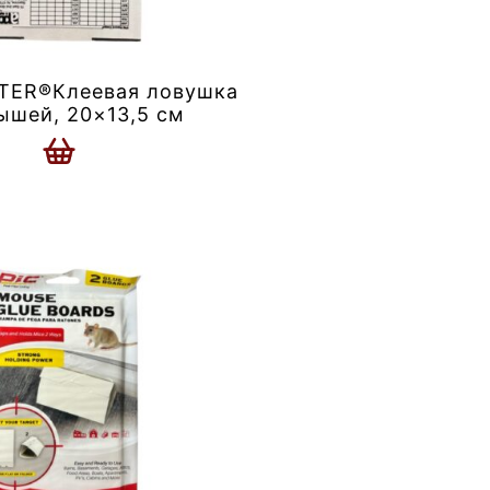
ER®Клеевая ловушка
ышей, 20×13,5 см