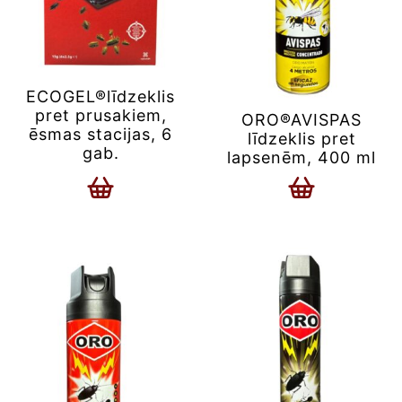
ECOGEL®līdzeklis
pret prusakiem,
ORO®AVISPAS
ēsmas stacijas, 6
līdzeklis pret
gab.
lapsenēm, 400 ml