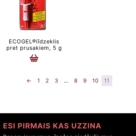
ECOGEL®līdzeklis
pret prusakiem, 5 g
←
1
2
3
…
8
9
10
11
ESI PIRMAIS KAS UZZINA