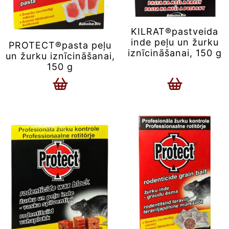
KILRAT®pastveida
inde peļu un žurku
PROTECT®pasta peļu
iznīcināšanai, 150 g
un žurku iznīcināšanai,
150 g