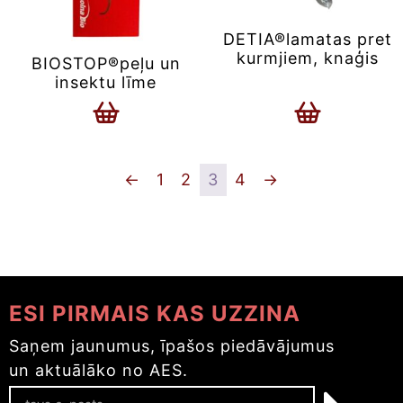
DETIA®lamatas pret
kurmjiem, knaģis
BIOSTOP®peļu un
insektu līme
←
1
2
3
4
→
ESI PIRMAIS KAS UZZINA
Saņem jaunumus, īpašos piedāvājumus
un aktuālāko no AES.