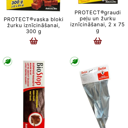
PROTECT®graudi
peļu un žurku
PROTECT®vaska bloki
iznīcināšanai, 2 x 75
žurku iznīcināšanai,
g
300 g