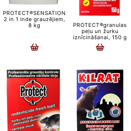
PROTECT®SENSATION
2 in 1 inde grauzējiem,
PROTECT®granulas
8 kg
peļu un žurku
iznīcināšanai, 150 g