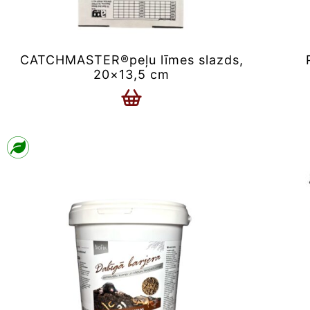
CATCHMASTER®peļu līmes slazds,
20×13,5 cm