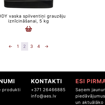
DY vaska spilventiņi grauzēju
iznīcināšanai, 5 kg
←
1
2
3
4
→
NUMI
KONTAKTI
ESI PIRM
e produkti
+371 26466885
Saņem jaunum
info@aes.lv
piedāvājumu
un aktuālāko