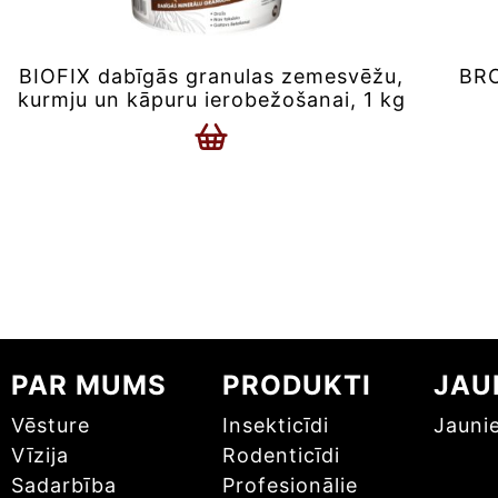
BIOFIX dabīgās granulas zemesvēžu,
BRO
kurmju un kāpuru ierobežošanai, 1 kg
PAR MUMS
PRODUKTI
JAU
Vēsture
Insekticīdi
Jauni
Vīzija
Rodenticīdi
Sadarbība
Profesionālie