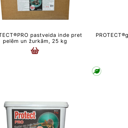
ECT®PRO pastveida inde pret
PROTECT®gr
pelēm un žurkām, 25 kg