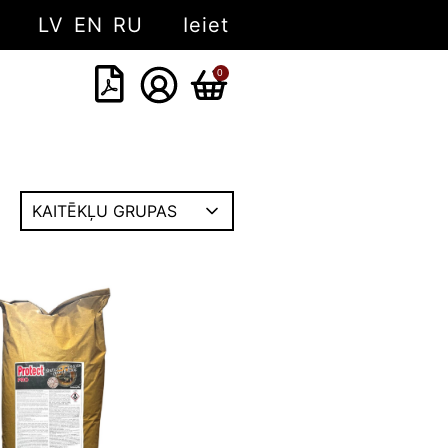
LV
EN
RU
Ieiet
0