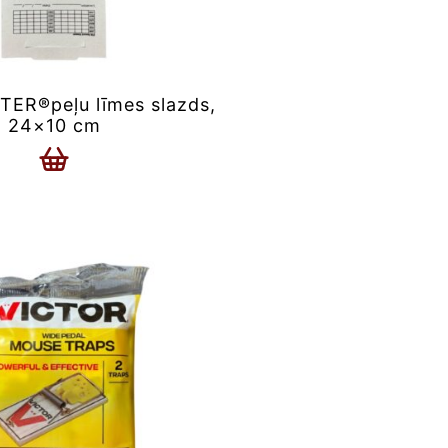
ER®peļu līmes slazds,
24×10 cm