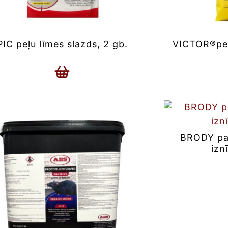
PIC peļu līmes slazds, 2 gb.
VICTOR®peļ
BRODY pas
izn