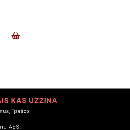
AIS KAS UZZINA
us, īpašos
s
 no AES.