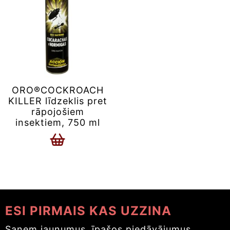
ORO®COCKROACH
KILLER līdzeklis pret
rāpojošiem
insektiem, 750 ml
ESI PIRMAIS KAS UZZINA
Saņem jaunumus, īpašos piedāvājumus