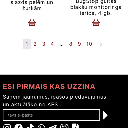
BugStop gultas
slazds pelēm un
blakšu monitoringa
žurkām
ierīce, 4 gb.
1
2
3
4
…
8
9
10
→
ESI PIRMAIS KAS UZZINA
Saņem jaunumus, īpašos piedāvājumus
un aktuālāko no AES.