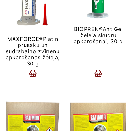
BIOPREN®Ant Gel
želeja skudru
MAXFORCE®Platin
apkarošanai, 30 g
prusaku un
sudrabaino zvīņeņu
apkarošanas želeja,
30 g