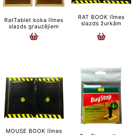
RAT BOOK līmes
RatTablet koka līmes
slazds žurkām
slazds grauzējiem
MOUSE BOOK līmes