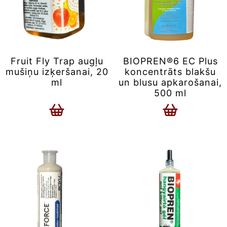
Fruit Fly Trap augļu
BIOPREN®6 EC Plus
mušiņu izķeršanai, 20
koncentrāts blakšu
ml
un blusu apkarošanai,
500 ml