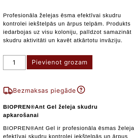
Profesionāla želejas ēsma efektīvai skudru
kontrolei iekštelpās un ārpus telpām. Produkts
iedarbojas uz visu koloniju, palīdzot samazināt
skudru aktivitāti un kavēt atkārtotu invāziju.
Pievienot grozam
Bezmaksas piegāde
BIOPREN®Ant Gel želeja skudru
apkarošanai
BIOPREN®Ant Gel ir profesionāla ēsmas želeja
efektīvai skudru kontrolei iekštelpās un ārpus