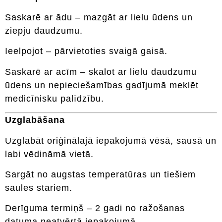
Saskarē ar ādu – mazgāt ar lielu ūdens un
ziepju daudzumu.
Ieelpojot – pārvietoties svaigā gaisā.
Saskarē ar acīm – skalot ar lielu daudzumu
ūdens un nepieciešamības gadījumā meklēt
medicīnisku palīdzību.
Uzglabāšana
Uzglabāt oriģinālajā iepakojumā vēsā, sausā un
labi vēdināmā vietā.
Sargāt no augstas temperatūras un tiešiem
saules stariem.
Derīguma termiņš – 2 gadi no ražošanas
datuma neatvērtā iepakojumā.