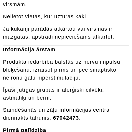
virsmām.
Nelietot vietās, kur uzturas kaķi.
Ja kukaiņi parādās atkārtoti vai virsmas ir
mazgātas, apstrādi nepieciešams atkārtot.
Informācija ārstam
Produkta iedarbība balstās uz nervu impulsu
bloķēšanu, izraisot pirms un pēc sinaptisko
neironu galu hiperstimulāciju.
Īpaši jutīgas grupas ir alerģiski cilvēki,
astmatiķi un bērni.
Saindēšanās un zāļu informācijas centra
diennakts tālrunis:
67042473
.
Pirmā palīdzība