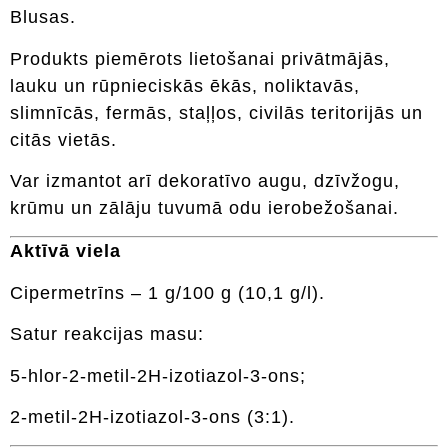
Blusas.
Produkts piemērots lietošanai privātmājās,
lauku un rūpnieciskās ēkās, noliktavās,
slimnīcās, fermās, staļļos, civilās teritorijās un
citās vietās.
Var izmantot arī dekoratīvo augu, dzīvžogu,
krūmu un zālāju tuvumā odu ierobežošanai.
Aktīvā viela
Cipermetrīns – 1 g/100 g (10,1 g/l).
Satur reakcijas masu:
5-hlor-2-metil-2H-izotiazol-3-ons;
2-metil-2H-izotiazol-3-ons (3:1).