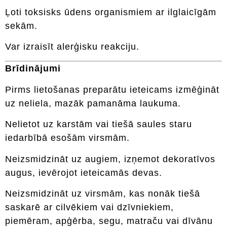
Ļoti toksisks ūdens organismiem ar ilglaicīgām
sekām.
Var izraisīt alerģisku reakciju.
Brīdinājumi
Pirms lietošanas preparātu ieteicams izmēģināt
uz neliela, mazāk pamanāma laukuma.
Nelietot uz karstām vai tiešā saules staru
iedarbībā esošām virsmām.
Neizsmidzināt uz augiem, izņemot dekoratīvos
augus, ievērojot ieteicamās devas.
Neizsmidzināt uz virsmām, kas nonāk tiešā
saskarē ar cilvēkiem vai dzīvniekiem,
piemēram, apģērba, segu, matraču vai dīvānu