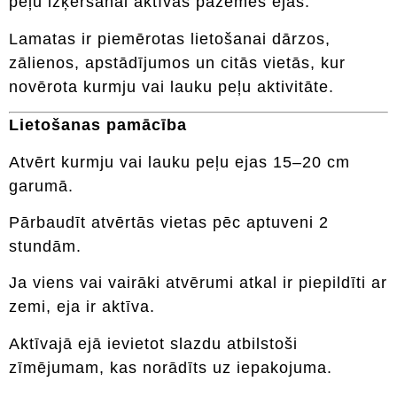
peļu izķeršanai aktīvās pazemes ejās.
Lamatas ir piemērotas lietošanai dārzos,
zālienos, apstādījumos un citās vietās, kur
novērota kurmju vai lauku peļu aktivitāte.
Lietošanas pamācība
Atvērt kurmju vai lauku peļu ejas 15–20 cm
garumā.
Pārbaudīt atvērtās vietas pēc aptuveni 2
stundām.
Ja viens vai vairāki atvērumi atkal ir piepildīti ar
zemi, eja ir aktīva.
Aktīvajā ejā ievietot slazdu atbilstoši
zīmējumam, kas norādīts uz iepakojuma.