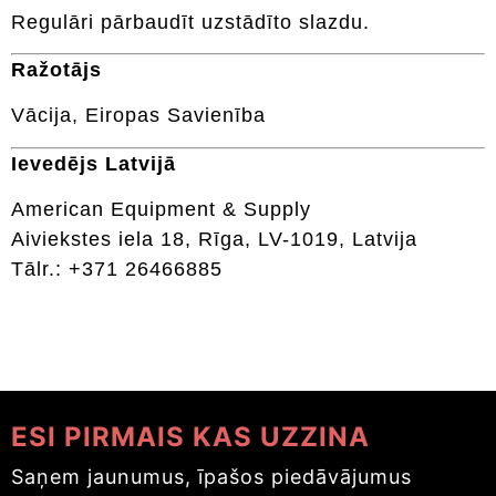
Regulāri pārbaudīt uzstādīto slazdu.
Ražotājs
Vācija, Eiropas Savienība
Ievedējs Latvijā
American Equipment & Supply
Aiviekstes iela 18, Rīga, LV-1019, Latvija
Tālr.: +371 26466885
ESI PIRMAIS KAS UZZINA
Saņem jaunumus, īpašos piedāvājumus