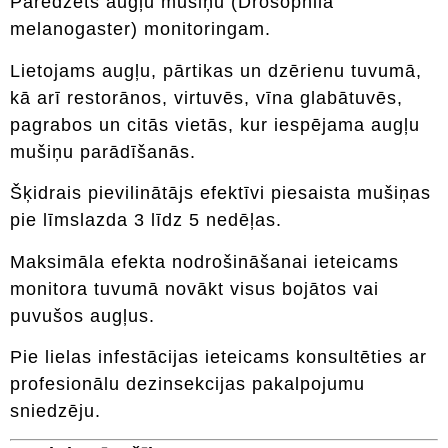
Paredzēts augļu mušiņu (Drosophila
melanogaster) monitoringam.
Lietojams augļu, pārtikas un dzērienu tuvumā,
kā arī restorānos, virtuvēs, vīna glabātuvēs,
pagrabos un citās vietās, kur iespējama augļu
mušiņu parādīšanās.
Šķidrais pievilinātājs efektīvi piesaista mušiņas
pie līmslazda 3 līdz 5 nedēļas.
Maksimāla efekta nodrošināšanai ieteicams
monitora tuvumā novākt visus bojātos vai
puvušos augļus.
Pie lielas infestācijas ieteicams konsultēties ar
profesionālu dezinsekcijas pakalpojumu
sniedzēju.