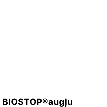
BIOSTOP®augļu