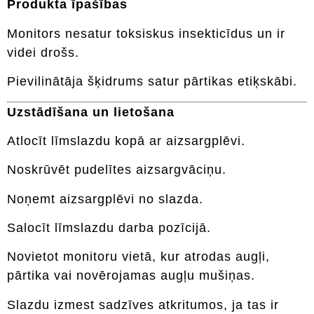
Produkta īpašības
Monitors nesatur toksiskus insekticīdus un ir
videi drošs.
Pievilinātāja šķidrums satur pārtikas etiķskābi.
Uzstādīšana un lietošana
Atlocīt līmslazdu kopā ar aizsargplēvi.
Noskrūvēt pudelītes aizsargvāciņu.
Noņemt aizsargplēvi no slazda.
Salocīt līmslazdu darba pozīcijā.
Novietot monitoru vietā, kur atrodas augļi,
pārtika vai novērojamas augļu mušiņas.
Slazdu izmest sadzīves atkritumos, ja tas ir