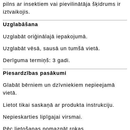
pilns ar insektiem vai pievilinātāja šķidrums ir
iztvaikojis.
Uzglabāšana
Uzglabāt oriģinālajā iepakojumā.
Uzglabāt vēsā, sausā un tumšā vietā.
Derīguma termiņš: 3 gadi.
Piesardzības pasākumi
Glabāt bērniem un dzīvniekiem nepieejamā
vietā.
Lietot tikai saskaņā ar produkta instrukciju.
Nepieskarties lipīgajai virsmai.
Pēc lietošanas nomazgāt rokas.