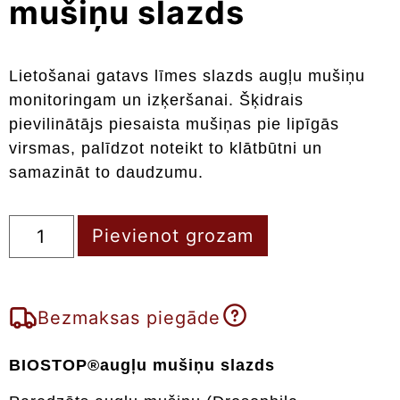
mušiņu slazds
Lietošanai gatavs līmes slazds augļu mušiņu
monitoringam un izķeršanai. Šķidrais
pievilinātājs piesaista mušiņas pie lipīgās
virsmas, palīdzot noteikt to klātbūtni un
samazināt to daudzumu.
Pievienot grozam
Bezmaksas piegāde
BIOSTOP®augļu mušiņu slazds