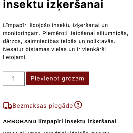
insektu izķeršanai
Līmpapīri lidojošo insektu izķeršanai un
monitoringam. Piemēroti lietošanai siltumnīcās,
dārzos, saimniecības telpās un noliktavās.
Nesatur bīstamas vielas un ir vienkārši
lietojami.
Pievienot grozam
Bezmaksas piegāde
ARBOBAND līmpapīri insektu izķeršanai