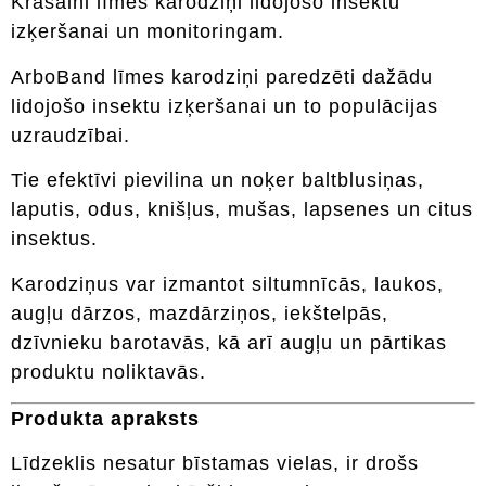
Krāsaini līmes karodziņi lidojošo insektu
izķeršanai un monitoringam.
ArboBand līmes karodziņi paredzēti dažādu
lidojošo insektu izķeršanai un to populācijas
uzraudzībai.
Tie efektīvi pievilina un noķer baltblusiņas,
laputis, odus, knišļus, mušas, lapsenes un citus
insektus.
Karodziņus var izmantot siltumnīcās, laukos,
augļu dārzos, mazdārziņos, iekštelpās,
dzīvnieku barotavās, kā arī augļu un pārtikas
produktu noliktavās.
Produkta apraksts
Līdzeklis nesatur bīstamas vielas, ir drošs