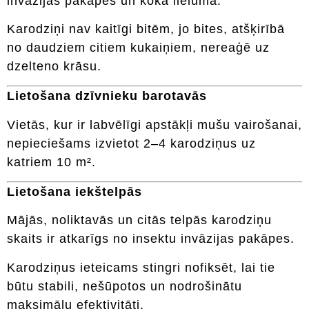
invāzijas pakāpes un koka lieluma.
Karodziņi nav kaitīgi bitēm, jo bites, atšķirībā
no daudziem citiem kukaiņiem, nereaģē uz
dzelteno krāsu.
Lietošana dzīvnieku barotavās
Vietās, kur ir labvēlīgi apstākļi mušu vairošanai,
nepieciešams izvietot 2–4 karodziņus uz
katriem 10 m².
Lietošana iekštelpās
Mājās, noliktavās un citās telpās karodziņu
skaits ir atkarīgs no insektu invāzijas pakāpes.
Karodziņus ieteicams stingri nofiksēt, lai tie
būtu stabili, nešūpotos un nodrošinātu
maksimālu efektivitāti.