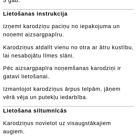
5 gab.
Lietošanas instrukcija
Izņemt karodziņu paciņu no iepakojuma un
noņemt aizsargpapīru.
Karodziņus atdalīt vienu no otra ar ātru kustību,
lai nesabojātu līmes slāni.
Pēc aizsargpapīra noņemšanas karodziņi ir
gatavi lietošanai.
Izmantojot karodziņus ārpus telpām, jāņem
vērā vēja un putekļu iedarbība.
Lietošana siltumnīcās
Karodziņus novietot uz visaugstākajiem
augiem.