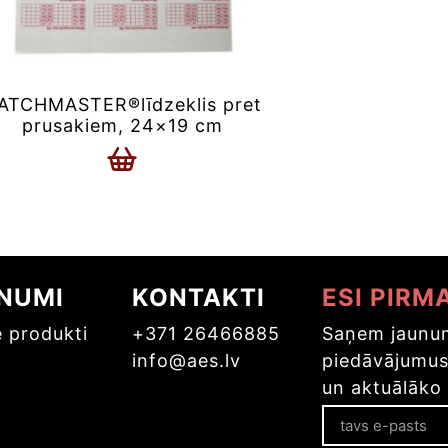
ATCHMASTER®līdzeklis pret
prusakiem, 24×19 cm
NUMI
KONTAKTI
ESI PIRM
e produkti
+371 26466885
Saņem jaunum
info@aes.lv
piedāvājumu
un aktuālāko