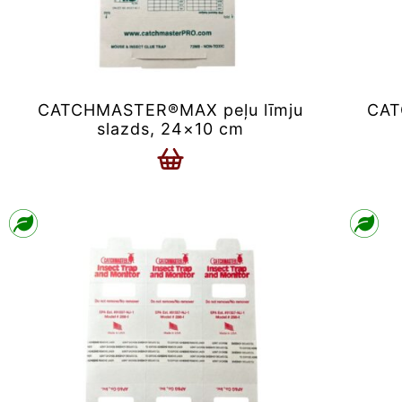
CATCHMASTER®MAX peļu līmju
CAT
slazds, 24×10 cm