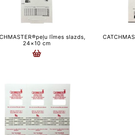
CHMASTER®peļu līmes slazds,
CATCHMAST
24×10 cm