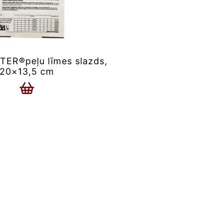
ER®peļu līmes slazds,
20×13,5 cm