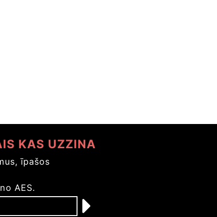
AIS KAS UZZINA
us, īpašos
s
 no AES.