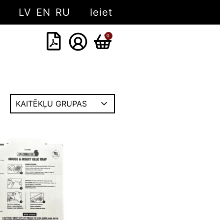
LV
EN
RU
Ieiet
0