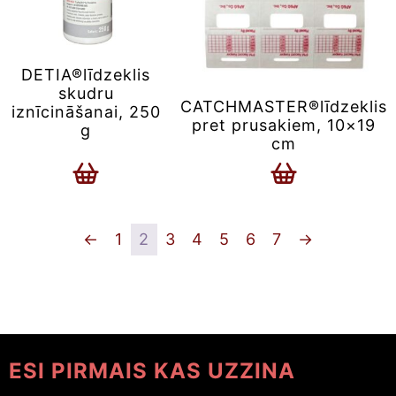
DETIA®līdzeklis
skudru
CATCHMASTER®līdzeklis
iznīcināšanai, 250
pret prusakiem, 10×19
g
cm
←
1
2
3
4
5
6
7
→
ESI PIRMAIS KAS UZZINA