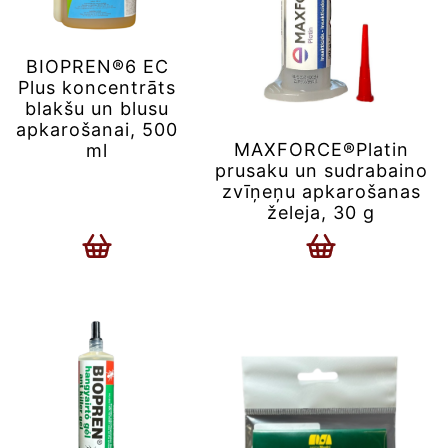
BIOPREN®6 EC
Plus koncentrāts
blakšu un blusu
apkarošanai, 500
MAXFORCE®Platin
ml
prusaku un sudrabaino
zvīņeņu apkarošanas
želeja, 30 g