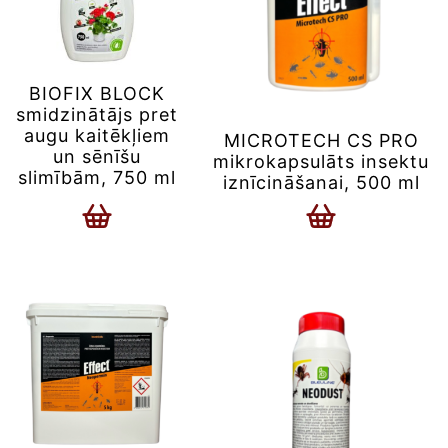
BIOFIX BLOCK
smidzinātājs pret
augu kaitēkļiem
MICROTECH CS PRO
un sēnīšu
mikrokapsulāts insektu
slimībām, 750 ml
iznīcināšanai, 500 ml