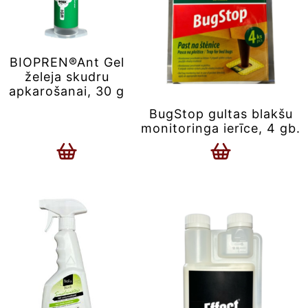
BIOPREN®Ant Gel
želeja skudru
apkarošanai, 30 g
BugStop gultas blakšu
monitoringa ierīce, 4 gb.