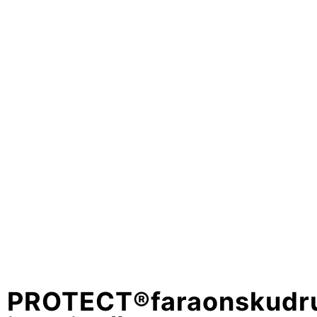
PROTECT®faraonskudr