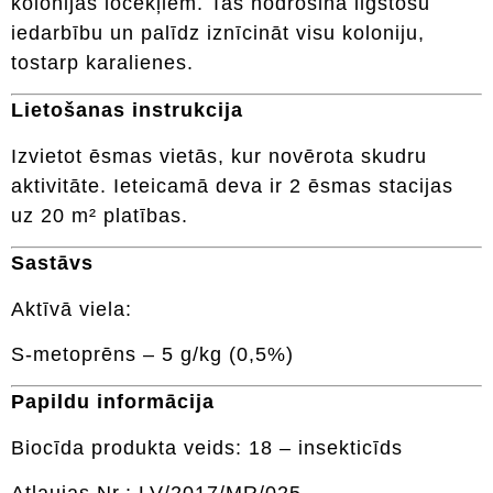
kolonijas locekļiem. Tas nodrošina ilgstošu
iedarbību un palīdz iznīcināt visu koloniju,
tostarp karalienes.
Lietošanas instrukcija
Izvietot ēsmas vietās, kur novērota skudru
aktivitāte. Ieteicamā deva ir 2 ēsmas stacijas
uz 20 m² platības.
Sastāvs
Aktīvā viela:
S-metoprēns – 5 g/kg (0,5%)
Papildu informācija
Biocīda produkta veids: 18 – insekticīds