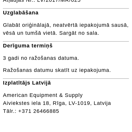
Atļaujas Nr.: LV/2017/MR/025
Uzglabāšana
Glabāt oriģinālajā, neatvērtā iepakojumā sausā,
vēsā un tumšā vietā. Sargāt no sala.
Derīguma termiņš
3 gadi no ražošanas datuma.
Ražošanas datumu skatīt uz iepakojuma.
Izplatītājs Latvijā
American Equipment & Supply
Aiviekstes iela 18, Rīga, LV-1019, Latvija
Tālr.: +371 26466885