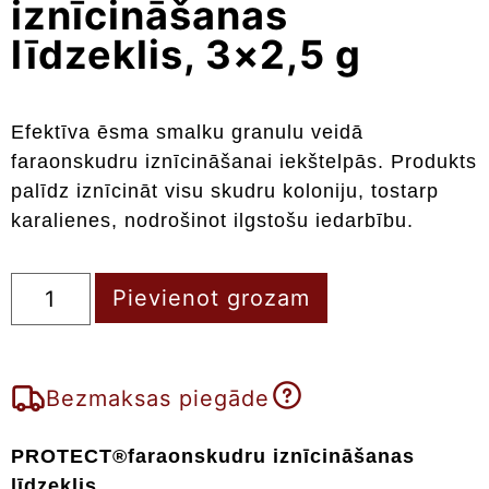
iznīcināšanas
līdzeklis, 3×2,5 g
Efektīva ēsma smalku granulu veidā
faraonskudru iznīcināšanai iekštelpās. Produkts
palīdz iznīcināt visu skudru koloniju, tostarp
karalienes, nodrošinot ilgstošu iedarbību.
Pievienot grozam
Bezmaksas piegāde
PROTECT®faraonskudru iznīcināšanas
līdzeklis