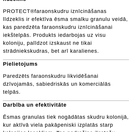
PROTECT®faraonskudru iznīcināšanas
līdzeklis ir efektīva ēsma smalku granulu veidā,
kas paredzēta faraonskudru iznīcināšanai
iekštelpās. Produkts iedarbojas uz visu
koloniju, palīdzot izskaust ne tikai
strādniekskudras, bet arī karalienes.
Pielietojums
Paredzēts faraonskudru likvidēšanai
dzīvojamās, sabiedriskās un komerciālās
telpās.
Darbība un efektivitāte
Ēsmas granulas tiek nogādātas skudru kolonijā,
kur aktīvā viela pakāpeniski izplatās starp