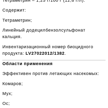
Тетраметрин – 1,25 г/100 г (12,6 г/л).
Содержит:
Тетраметрин;
Линейный додецилбензолсульфонат
кальция.
Инвентаризационный номер биоцидного
продукта:
LV27022012/1382
.
Области применения
Эффективен против летающих насекомых:
Комаров;
Мух;
Ос;