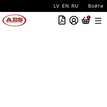
LV
EN
RU
Войти
0