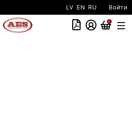
LV
EN
RU
Войти
0