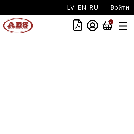
LV
EN
RU
Войти
0