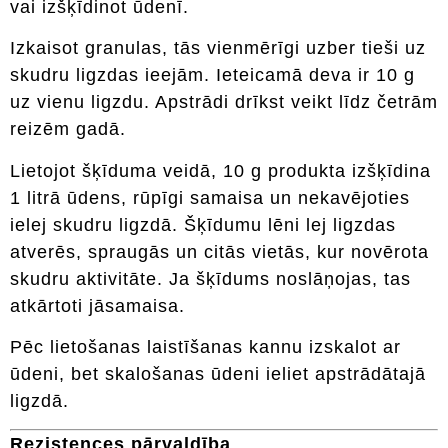
vai izšķīdinot ūdenī.
Izkaisot granulas, tās vienmērīgi uzber tieši uz
skudru ligzdas ieejām. Ieteicamā deva ir 10 g
uz vienu ligzdu. Apstrādi drīkst veikt līdz četrām
reizēm gadā.
Lietojot šķīduma veidā, 10 g produkta izšķīdina
1 litrā ūdens, rūpīgi samaisa un nekavējoties
ielej skudru ligzdā. Šķīdumu lēni lej ligzdas
atverēs, spraugās un citās vietās, kur novērota
skudru aktivitāte. Ja šķīdums noslāņojas, tas
atkārtoti jāsamaisa.
Pēc lietošanas laistīšanas kannu izskalot ar
ūdeni, bet skalošanas ūdeni ieliet apstrādātajā
ligzdā.
Rezistences pārvaldība