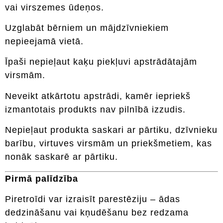
vai virszemes ūdeņos.
Uzglabāt bērniem un mājdzīvniekiem
nepieejamā vietā.
Īpaši nepieļaut kaķu piekļuvi apstrādātajām
virsmām.
Neveikt atkārtotu apstrādi, kamēr iepriekš
izmantotais produkts nav pilnībā izzudis.
Nepieļaut produkta saskari ar pārtiku, dzīvnieku
barību, virtuves virsmām un priekšmetiem, kas
nonāk saskarē ar pārtiku.
Pirmā palīdzība
Piretroīdi var izraisīt parestēziju – ādas
dedzināšanu vai kņudēšanu bez redzama