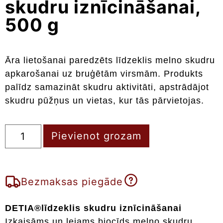
skudru iznīcināšanai,
500 g
Āra lietošanai paredzēts līdzeklis melno skudru
apkarošanai uz bruģētām virsmām. Produkts
palīdz samazināt skudru aktivitāti, apstrādājot
skudru pūžņus un vietas, kur tās pārvietojas.
Pievienot grozam
Bezmaksas piegāde
DETIA®līdzeklis skudru iznīcināšanai
Izkaisāms un lejams biocīds melno skudru