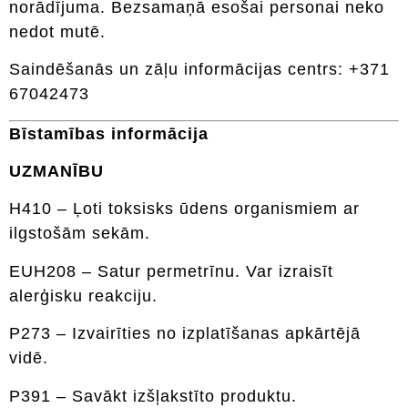
norādījuma. Bezsamaņā esošai personai neko
nedot mutē.
Saindēšanās un zāļu informācijas centrs: +371
67042473
Bīstamības informācija
UZMANĪBU
H410 – Ļoti toksisks ūdens organismiem ar
ilgstošām sekām.
EUH208 – Satur permetrīnu. Var izraisīt
alerģisku reakciju.
P273 – Izvairīties no izplatīšanas apkārtējā
vidē.
P391 – Savākt izšļakstīto produktu.