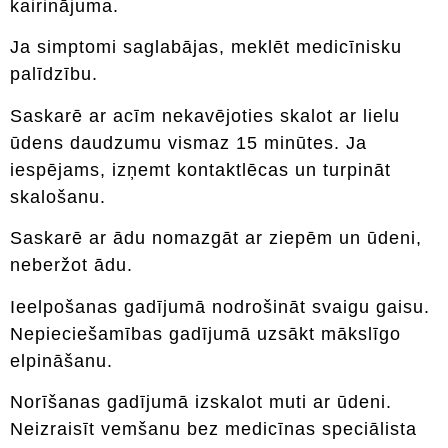
kairinājuma.
Ja simptomi saglabājas, meklēt medicīnisku
palīdzību.
Saskarē ar acīm nekavējoties skalot ar lielu
ūdens daudzumu vismaz 15 minūtes. Ja
iespējams, izņemt kontaktlēcas un turpināt
skalošanu.
Saskarē ar ādu nomazgāt ar ziepēm un ūdeni,
neberžot ādu.
Ieelpošanas gadījumā nodrošināt svaigu gaisu.
Nepieciešamības gadījumā uzsākt mākslīgo
elpināšanu.
Norīšanas gadījumā izskalot muti ar ūdeni.
Neizraisīt vemšanu bez medicīnas speciālista