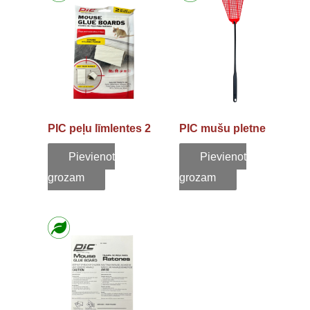
PIC peļu līmlentes 2
PIC mušu pletne
gb.
Pievienot
Pievienot
grozam
grozam