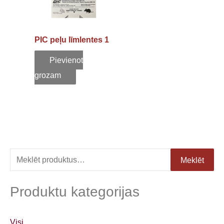
PIC peļu līmlentes 1
gb.
Pievienot
grozam
M
Meklēt
e
k
Produktu kategorijas
l
ē
Visi