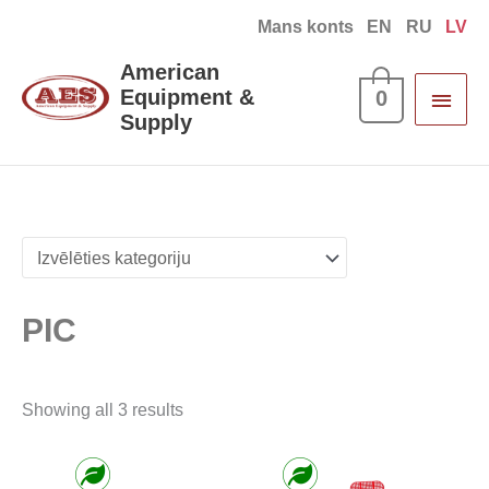
Skip
Mans konts
EN
RU
LV
to
Main
American
content
Equipment &
0
Men
Supply
Sorted
by
latest
PIC
Showing all 3 results