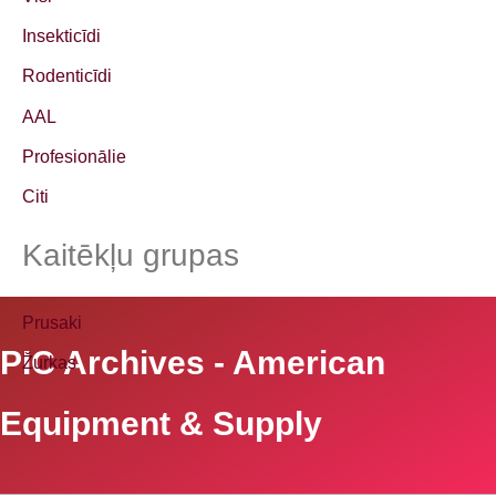
t
Insekticīdi
:
Rodenticīdi
AAL
Profesionālie
Citi
Kaitēkļu grupas
Prusaki
PIC Archives - American
Žurkas
Equipment & Supply