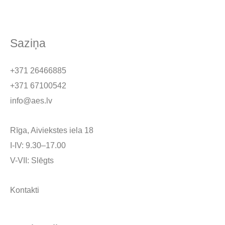
Saziņa
+371 26466885
+371 67100542
info@aes.lv
Rīga, Aiviekstes iela 18
I-IV: 9.30–17.00
V-VII: Slēgts
Kontakti