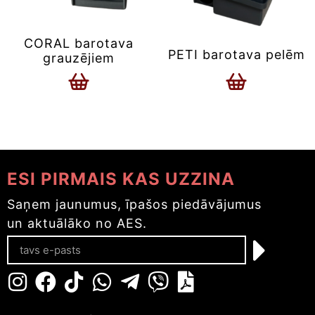
CORAL barotava
PETI barotava pelēm
grauzējiem
ESI PIRMAIS KAS UZZINA
Saņem jaunumus, īpašos piedāvājumus
un aktuālāko no AES.