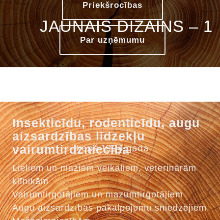
Priekšrocības
JAUNAIS DIZAINS – 1
Par uzņēmumu
Insekticīdu, rodenticīdu, augu
aizsardzības līdzekļu
vairumtirdzniecība
kopš 1994.gada
Lieliem un maziem veikaliem, veterinārām
klīnikām
Vairumtirgotājiem un mazumtirgotājiem
Augu aizsardzības pakalpojumu sniedzējiem