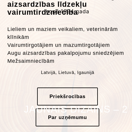
aizsardzības līdzekļu
vairumtirdzniecība
kopš 1994.gada
Lieliem un maziem veikaliem, veterinārām
klīnikām
Vairumtirgotājiem un mazumtirgotājiem
Augu aizsardzības pakalpojumu sniedzējiem
Mežsaimniecībām
Latvijā, Lietuvā, Igaunijā
Priekšrocības
JAUNAIS DIZAINS – 2
Par uzņēmumu