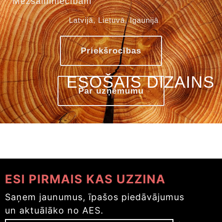
Mežsaimniecībām
Latvijā, Lietuvā, Igaunijā
Priekšrocības
ESOŠAIS DIZAINS
Par uzņēmumu
ESI PIRMAIS KAS UZZINA
Saņem jaunumus, īpašos piedāvājumus
un aktuālāko no AES.