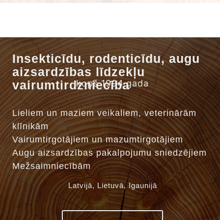
Insekticīdu, rodenticīdu, augu
aizsardzības līdzekļu
vairumtirdzniecība
kopš 1994.gada
Lieliem un maziem veikaliem, veterinārām
klīnikām
Vairumtirgotājiem un mazumtirgotājiem
Augu aizsardzības pakalpojumu sniedzējiem
Mežsaimniecībām
Latvijā, Lietuvā, Igaunijā