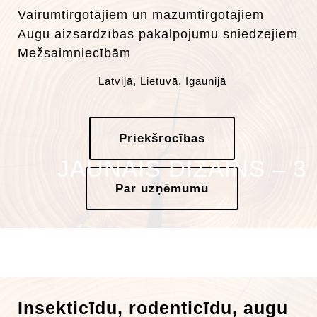
Vairumtirgotājiem un mazumtirgotājiem
Augu aizsardzības pakalpojumu sniedzējiem
Mežsaimniecībām
Latvijā, Lietuvā, Igaunijā
Priekšrocības
JAUNAIS DIZAINS – 3
Par uzņēmumu
Insekticīdu, rodenticīdu, augu