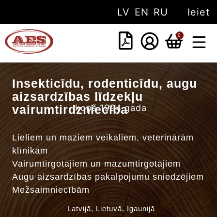
LV
EN
RU
Ieiet
0
PAR M
Insekticīdu, rodenticīdu, augu
aizsardzības līdzekļu
vairumtirdzniecība
kopš 1994.gada
Lieliem un maziem veikaliem, veterinārām
klīnikām
Vairumtirgotājiem un mazumtirgotājiem
Augu aizsardzības pakalpojumu sniedzējiem
Mežsaimniecībām
Latvijā, Lietuvā, Igaunijā