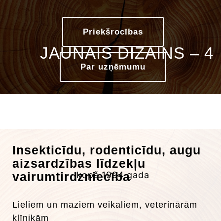
Priekšrocības
JAUNAIS DIZAINS – 4
Par uzņēmumu
Insekticīdu, rodenticīdu, augu
aizsardzības līdzekļu
vairumtirdzniecība
kopš 1994.gada
Lieliem un maziem veikaliem, veterinārām
klīnikām