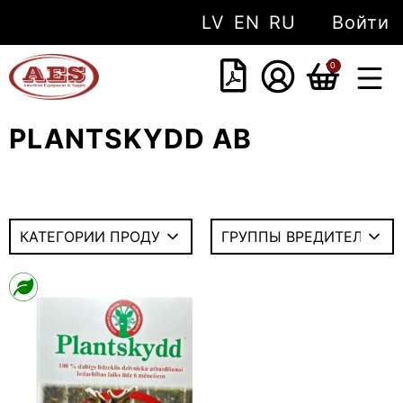
LV
EN
RU
Войти
0
PLANTSKYDD AB