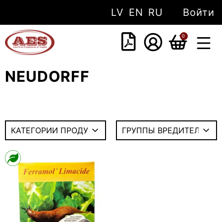
LV
EN
RU
Войти
0
NEUDORFF