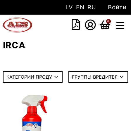
LV
EN
RU
Войти
0
IRCA