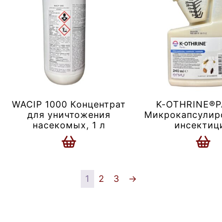
WACIP 1000 Концентрат
K-OTHRINE®P
для уничтожения
Микрокапсулир
насекомых, 1 л
инсектиц
1
2
3
→