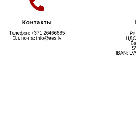
Контакты
Телефон: +371 26466885
Ре
Эл. почта:
info@aes.lv
НДС
Ба
S
IBAN: L