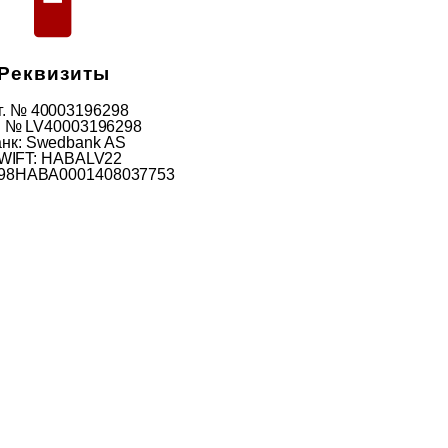
Реквизиты
г. № 40003196298
 № LV40003196298
нк: Swedbank AS
WIFT: HABALV22
V98HABA0001408037753